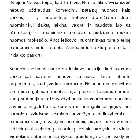
Byloje ieškovas teigė, kad Lietuvos Respublikos Vyriausybė
nebuvo uždraudusi komercinių patalpų nuomos kaip
veiklos, t. y. nuomotojui nebuvo draudžiama duoti
nuomininkui daiktą laikinai valdyti ir naudotis juo už
užmokestį, o nuomininkui nebuvo draudžiama mokėti
nuomos mokesčio. Anot ieškovo, nuomininkas turėjo teisę
pandemijos metu naudotis išsinuomotu daiktu pagal sutartį
ir daikto paskirtį.
Kasacinis teismas sutiko su ieškovo pozicija, kad nuomos
veikla pati savaime nebuvo uždrausta, tačiau atmetė
argumentus, kad įvedus karantiną išsinuomota prekybos
vieta buvo galima naudotis pagal paskirtį. Teismas nurodė,
kad pandemija ar jai suvaldyti pasitelktos priemonės pačios
savaime negali būti laikomos nei nenugalimos jėgos, nei
sutarties vykdymo esminio suvaržymo aplinkybėmis –
pandemijos ar jos valdymo priemonių poveikį reikia vertinti
individualiai kiekvienų sutartinių teisinių santykių atžvilgiu.
Vienokius sutartinius santykius pandemija ar jos valdymo