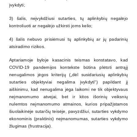
įvykdyti;
3) šalis, neįvykdžiusi sutarties, tų aplinkybių negalėjo
kontroliuoti ar negalėjo užkirsti joms kelio;
4) šalis nebuvo prisiėmusi tų aplinkybių ar jų padarinių
atsiradimo rizikos.
Aptariamoje byloje kasacinis teismas konstatavo, kad
COVID-19 pandemijos kontekste būtina plėtoti antrąjį
nenugalimos jėgos kriterijų („dėl susidariusių aplinkybių
sutarties objektyviai negalima įvykdyti“) papildant jį
aiškinimu, kad nenugalima jėga laikomi ne tik objektyvaus
neįmanomumo atvejai, bet ir kitos išorinių veiksnių
nulemtos neįmanomumo atmainos, kurios pripažįstamos
šiuolaikinėje sutarčių teisėje, pavyzdžiui, sutarties vykdymo
ekonominis (praktinis) neįmanomumas, sutarties vykdymo
žlugimas (frustracija).