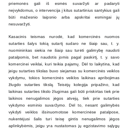
priemonės gali iš esmės suvaržyti ar padaryti
neįvykdomus, o intervencija į kitus sutartinius santykius gali
būti mažesnio laipsnio arba apskritai esmingai jų
nesuvaržyti.
Kasacinis teismas nurodė, kad komercinės nuomos
sutarties šalys tokią sutartį sudaro ne šiaip sau, t. y.
nuomininkas siekia ne šiaip sau turėti galimybę naudoti
patalpomis, bet naudotis jomis pagal paskirtį, t. y. savo
komercinei veiklai, kuri teikia pajamų. Dėl to laikytina, kad
jeigu sutarties tikslas buvo siejamas su komercinės veiklos
vykdymu, tokios komercinės veiklos laikinas apribojimas
žlugdo sutarties tikslą. Teisėjų kolegija pripažino, kad
laikinas sutarties tikslo žlugimas gali būti priskirtas tiek prie
laikinos nenugalimos jėgos atvejų, tiek prie sutarties
vykdymo esminio suvaržymo. Dėl to, nesant galimybės
vykdyti veiklos išsinuomotose komercinėse patalpose,
nukentėjusi šalis turi teisę gintis nenugalimos jėgos
aplinkybėmis, jeigu yra nustatomas jų egzistavimo sąlygų