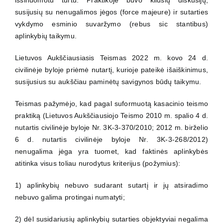
išsinuomotu turtu. Praktikoje buvo kilusių diskusijų,
susijusių su nenugalimos jėgos (force majeure) ir sutarties
vykdymo esminio suvaržymo (rebus sic stantibus)
aplinkybių taikymu.
Lietuvos Aukščiausiasis Teismas 2022 m. kovo 24 d.
civilinėje byloje priėmė nutartį, kurioje pateikė išaiškinimus,
susijusius su aukščiau paminėtų savigynos būdų taikymu.
Teismas pažymėjo, kad pagal suformuotą kasacinio teismo
praktiką (Lietuvos Aukščiausiojo Teismo 2010 m. spalio 4 d.
nutartis civilinėje byloje Nr. 3K-3-370/2010; 2012 m. birželio
6 d. nutartis civilinėje byloje Nr. 3K-3-268/2012)
nenugalima jėga yra tuomet, kad faktinės aplinkybės
atitinka visus toliau nurodytus kriterijus (požymius):
1) aplinkybių nebuvo sudarant sutartį ir jų atsiradimo
nebuvo galima protingai numatyti;
2) dėl susidariusių aplinkybių sutarties objektyviai negalima