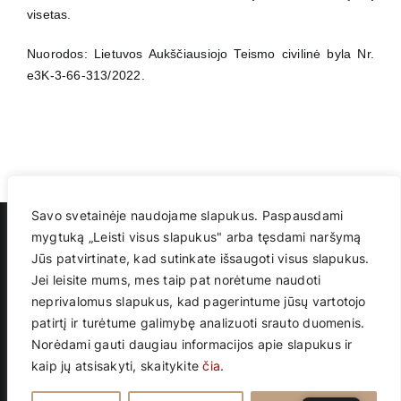
visetas.
Nuorodos: Lietuvos Aukščiausiojo Teismo civilinė byla Nr.
e3K-3-66-313/2022.
Savo svetainėje naudojame slapukus. Paspausdami
mygtuką „Leisti visus slapukus" arba tęsdami naršymą
Jūs patvirtinate, kad sutinkate išsaugoti visus slapukus.
Jei leisite mums, mes taip pat norėtume naudoti
Advokatų profesinė bendrija
neprivalomus slapukus, kad pagerintume jūsų vartotojo
„Dainius Vaičiūnas ir partneriai“
Vilniaus m. sav., Vilniaus m., Perkūnkiemio g. 7 (Verslo centro TRIO)
patirtį ir turėtume galimybę analizuoti srauto duomenis.
El. paštas: info@dvplegal.lt
Norėdami gauti daugiau informacijos apie slapukus ir
Tel. +370 5 203 4340
kaip jų atsisakyti, skaitykite
čia.
Faks. +370 5 203 4899