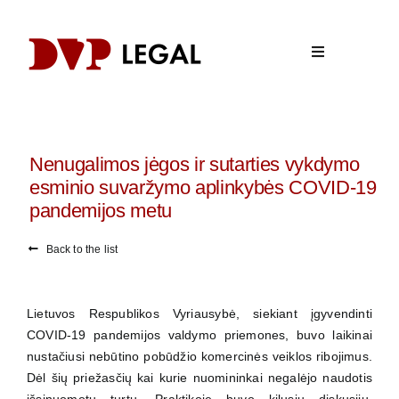
Skip
to
content
Toggle
Navigation
Search
for:
Nenugalimos jėgos ir sutarties vykdymo
ABOUT US
esminio suvaržymo aplinkybės COVID-19
AREAS OF PRACTICE
pandemijos metu
NEWS
Back to the list
CONTACTS
Kalbos
Lietuvos Respublikos Vyriausybė, siekiant įgyvendinti
COVID-19 pandemijos valdymo priemones, buvo laikinai
nustačiusi nebūtino pobūdžio komercinės veiklos ribojimus.
Dėl šių priežasčių kai kurie nuomininkai negalėjo naudotis