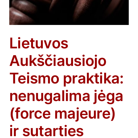
Lietuvos
Aukščiausiojo
Teismo praktika:
nenugalima jėga
(force majeure)
ir sutarties