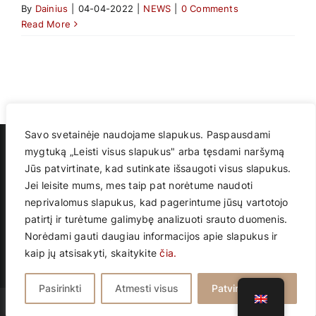
By
Dainius
|
04-04-2022
|
NEWS
|
0 Comments
Read More
Savo svetainėje naudojame slapukus. Paspausdami
mygtuką „Leisti visus slapukus" arba tęsdami naršymą
Jūs patvirtinate, kad sutinkate išsaugoti visus slapukus.
Jei leisite mums, mes taip pat norėtume naudoti
Advokatų profesinė bendrija
neprivalomus slapukus, kad pagerintume jūsų vartotojo
„Dainius Vaičiūnas ir partneriai“
Vilniaus m. sav., Vilniaus m., Perkūnkiemio g. 7 (Verslo centro TRIO)
patirtį ir turėtume galimybę analizuoti srauto duomenis.
El. paštas: info@dvplegal.lt
Norėdami gauti daugiau informacijos apie slapukus ir
Tel. +370 5 203 4340
kaip jų atsisakyti, skaitykite
čia.
Faks. +370 5 203 4899
Pasirinkti
Atmesti visus
Patvirtinti visus
© 2023 | Kopijuoti draudžiama | Sukurta
ON-11
|
Privatumo politika